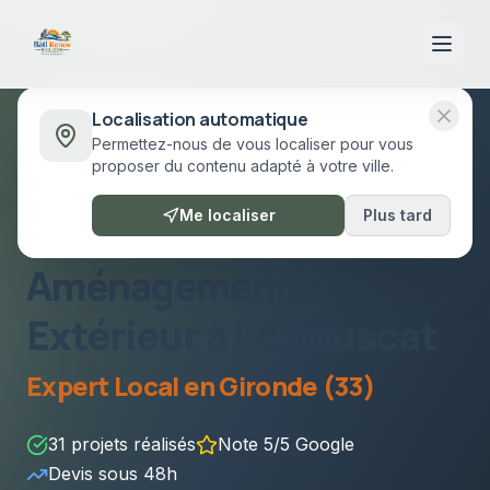
Localisation automatique
Permettez-nous de vous localiser pour vous
Accueil
/
Prestations
/
Aménagement Extérieur
Le Bouscat
proposer du contenu adapté à votre ville.
Le Bouscat
•
Gironde (33)
Me localiser
Plus tard
Aménagement
Extérieur
à
Le Bouscat
Expert Local en
Gironde (33)
31
projets réalisés
Note 5/5 Google
Devis sous
48h