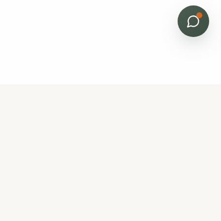
Bâti Renov
Horizon
Expert en rénovation et protection de l'habitat en
Gironde. Nettoyage, traitement humidité, termites,
peinture et aménagements extérieurs.