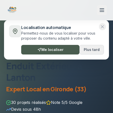
Localisation automatique
Permettez-nous de vous localiser pour vous
Accueil
/
Prestations
/
Enduit Extérieur
Lanton
proposer du contenu adapté à votre ville.
Lanton
•
Gironde (33)
Me localiser
Plus tard
Enduit Extérieur
à
Lanton
Expert Local en
Gironde (33)
30
projets réalisés
Note 5/5 Google
Devis sous
48h