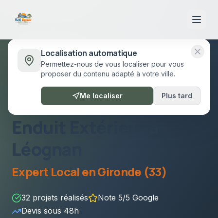
Localisation automatique
Permettez-nous de vous localiser pour vous
Accueil
/
Prestations
/
Enduit Extérieur
Léognan
proposer du contenu adapté à votre ville.
Léognan
•
Gironde (33)
Me localiser
Plus tard
Enduit Extérieur
à
Léognan
Expert Local en
Gironde (33)
32
projets réalisés
Note 5/5 Google
Devis sous
48h