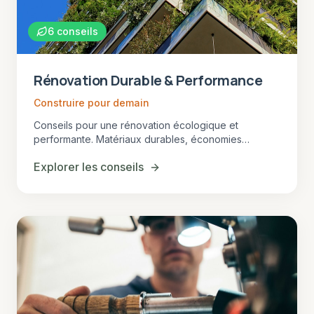
6
conseils
Rénovation Durable & Performance
Construire pour demain
Conseils pour une rénovation écologique et
performante. Matériaux durables, économies
d'énergie et solutions d'avenir pour votre habitat en
Explorer les conseils
Gironde.