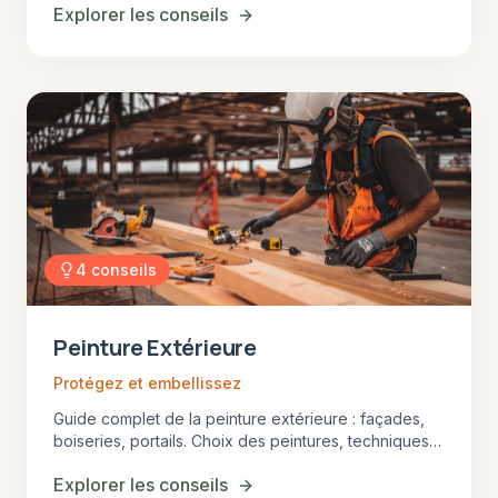
Explorer les conseils
Gironde.
4
conseils
Peinture Extérieure
Protégez et embellissez
Guide complet de la peinture extérieure : façades,
boiseries, portails. Choix des peintures, techniques
d'application et durabilité.
Explorer les conseils