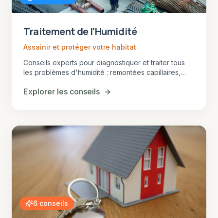
Traitement de l'Humidité
Assainir et protéger votre habitat
Conseils experts pour diagnostiquer et traiter tous
les problèmes d'humidité : remontées capillaires,
infiltrations, condensation. Solutions durables
Explorer les conseils
adaptées au climat girondin.
6
conseils