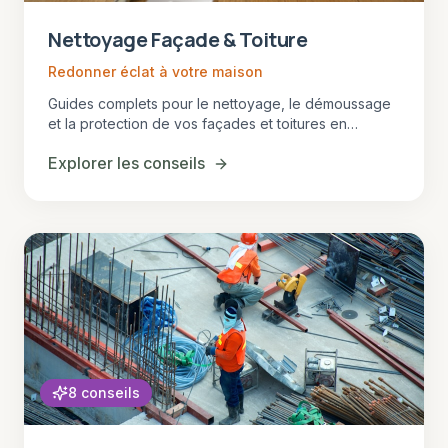
Nettoyage Façade & Toiture
Redonner éclat à votre maison
Guides complets pour le nettoyage, le démoussage
et la protection de vos façades et toitures en
Gironde. Techniques professionnelles et conseils
Explorer les conseils
d'entretien.
8
conseils