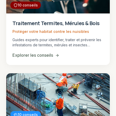
10
conseils
Traitement Termites, Mérules & Bois
Protéger votre habitat contre les nuisibles
Guides experts pour identifier, traiter et prévenir les
infestations de termites, mérules et insectes
xylophages en Gironde. La Gironde est en zone
Explorer les conseils
termitée : protégez votre investissement.
10
conseils