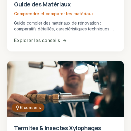
Guide des Matériaux
Comprendre et comparer les matériaux
Guide complet des matériaux de rénovation :
comparatifs détaillés, caractéristiques techniques,
avantages et inconvénients pour chaque type de
Explorer les conseils
projet.
6
conseils
Termites & Insectes Xylophages