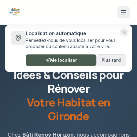
Localisation automatique
Permettez-nous de vous localiser pour vous
proposer du contenu adapté à votre ville.
109
+ idées et conseils d'experts
Me localiser
Plus tard
Idées & Conseils pour
Rénover
Votre Habitat en
Gironde
Chez
Bâti Renov Horizon
, nous accompagnons