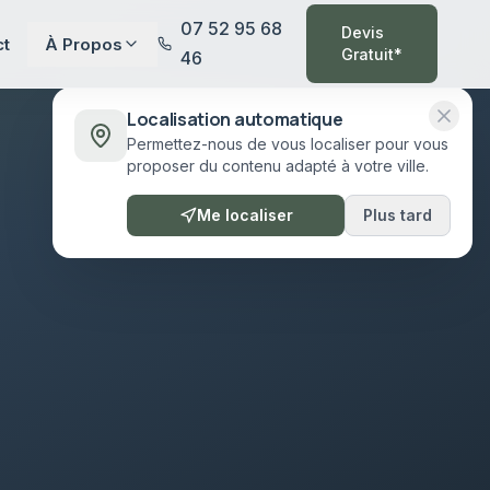
07 52 95 68
Devis
ct
À Propos
Gratuit*
46
Localisation automatique
Permettez-nous de vous localiser pour vous
proposer du contenu adapté à votre ville.
Me localiser
Plus tard