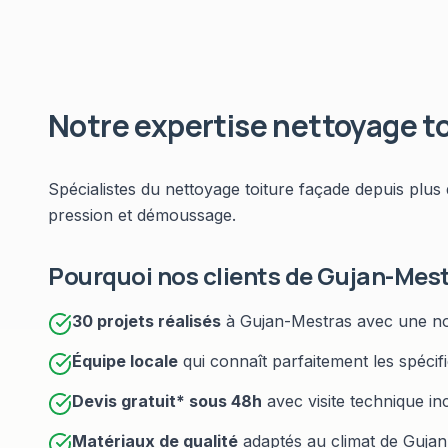
Notre expertise
nettoyage to
Spécialistes du
nettoyage toiture façade
depuis plus 
pression et démoussage
.
Pourquoi nos clients de
Gujan-Mes
30
projets réalisés
à
Gujan-Mestras
avec une no
Équipe locale
qui connaît parfaitement les spécif
Devis gratuit* sous
48h
avec visite technique in
Matériaux de qualité
adaptés au climat de
Gujan