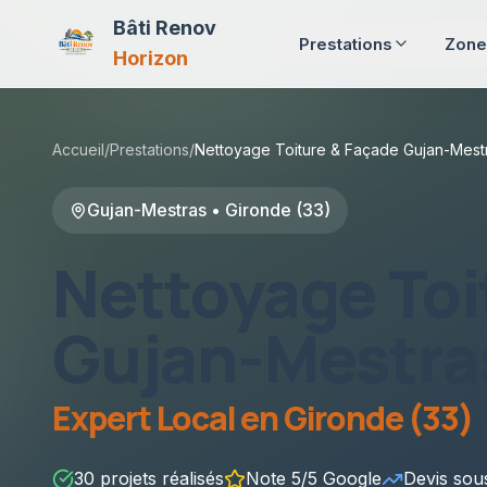
Bâti Renov
Prestations
Zone
Horizon
Accueil
/
Prestations
/
Nettoyage Toiture & Façade
Gujan-Mest
Gujan-Mestras
•
Gironde (33)
Nettoyage Toi
Gujan-Mestra
Expert Local en
Gironde (33)
30
projets réalisés
Note 5/5 Google
Devis so