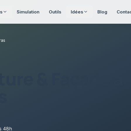
s
Simulation
Outils
Idées
Blog
Conta
ras
ture & Façade
à
s
us
48h