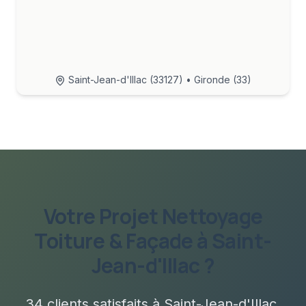
Saint-Jean-d'Illac
(
33127
) • Gironde (33)
Votre Projet
Nettoyage
Toiture & Façade
à
Saint-
Jean-d'Illac
?
34
clients satisfaits à
Saint-Jean-d'Illac
.