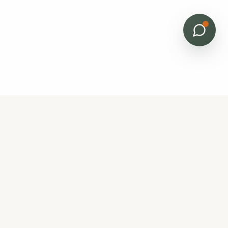
Bâti Renov
Horizon
Expert en rénovation et protection de l'habitat en
Gironde. Nettoyage, traitement humidité, termites,
peinture et aménagements extérieurs.