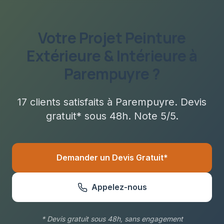
Votre Projet
Peinture
Extérieure & Intérieure
à
Parempuyre
?
17
clients satisfaits à
Parempuyre
. Devis
gratuit* sous
48h
. Note 5/5.
Demander un Devis Gratuit*
Appelez-nous
* Devis gratuit sous 48h, sans engagement