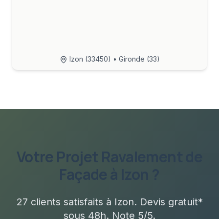
Izon
(
33450
) • Gironde (33)
Votre Projet
Ravalement de
Façade
à
Izon
?
27
clients satisfaits à
Izon
. Devis gratuit*
sous
48h
. Note 5/5.