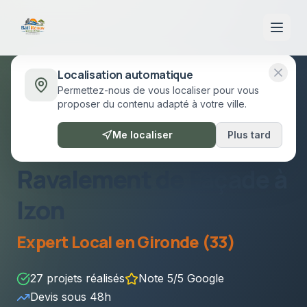
Localisation automatique
Permettez-nous de vous localiser pour vous
Accueil
/
Prestations
/
Ravalement de Façade
Izon
proposer du contenu adapté à votre ville.
Izon
•
Gironde (33)
Me localiser
Plus tard
Ravalement de Façade
à
Izon
Expert Local en
Gironde (33)
27
projets réalisés
Note 5/5 Google
Devis sous
48h