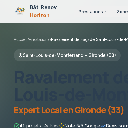
Bâti Renov
Prestations
Zone
Horizon
Accueil
/
Prestations
/
Ravalement de Façade
Saint-Louis-de-
Saint-Louis-de-Montferrand
•
Gironde (33)
Ravalement d
Louis-de-Mon
Expert Local en
Gironde (33)
41
projets réalisés
Note 5/5 Google
Devis so