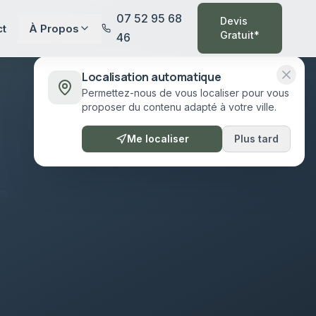
07 52 95 68
Devis
ct
À Propos
Gratuit*
46
Localisation automatique
Permettez-nous de vous localiser pour vous
proposer du contenu adapté à votre ville.
Me localiser
Plus tard
-