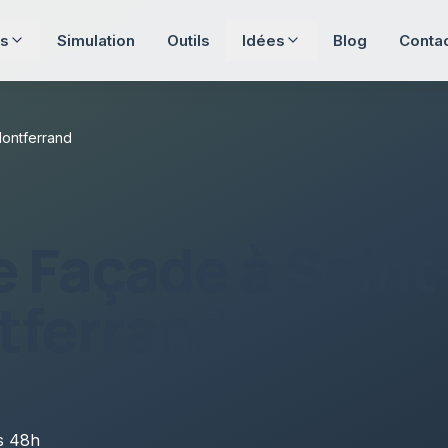
s
Simulation
Outils
Idées
Blog
Conta
Montferrand
e Façade
à
Saint
tferrand
us
48h