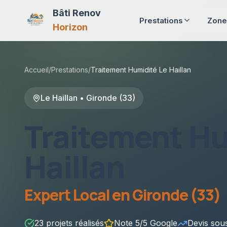
Bâti Renov
Prestations
Zone
Horizon
Accueil
/
Prestations
/
Traitement Humidité
Le Haillan
Le Haillan
•
Gironde (33)
Traitement H
Haillan
Expert Local en
Gironde (33)
23
projets réalisés
Note 5/5 Google
Devis so