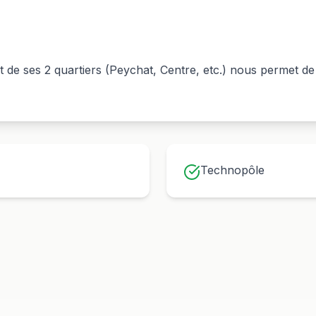
t de ses
2
quartiers (
Peychat, Centre
, etc.) nous permet d
Technopôle