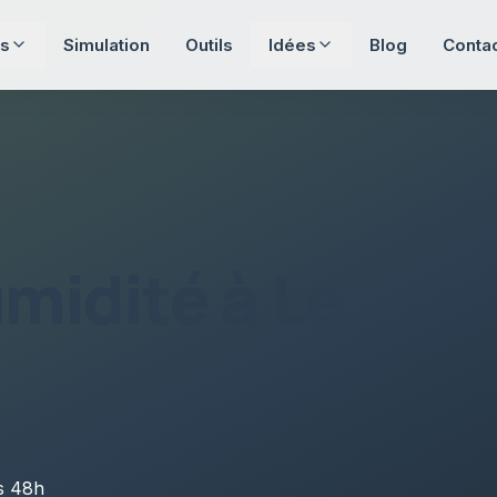
s
Simulation
Outils
Idées
Blog
Conta
umidité
à
Le
us
48h