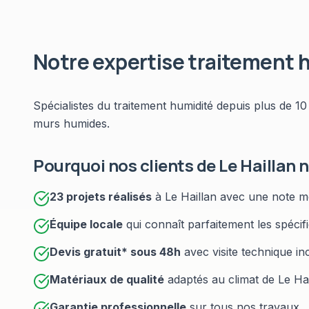
Notre expertise
traitement 
Spécialistes du
traitement humidité
depuis plus de 10
murs humides
.
Pourquoi nos clients de
Le Haillan
n
23
projets réalisés
à
Le Haillan
avec une note m
Équipe locale
qui connaît parfaitement les spécif
Devis gratuit* sous
48h
avec visite technique in
Matériaux de qualité
adaptés au climat de
Le Hai
Garantie professionnelle
sur tous nos travaux