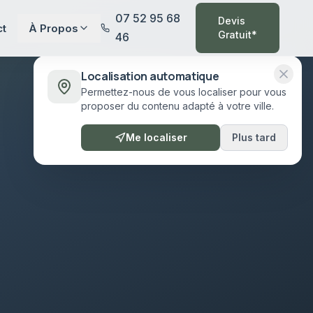
07 52 95 68
Devis
ct
À Propos
Gratuit*
46
Localisation automatique
Permettez-nous de vous localiser pour vous
proposer du contenu adapté à votre ville.
Me localiser
Plus tard