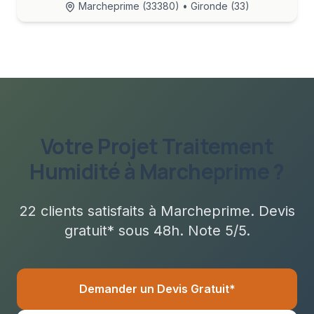
Marcheprime
(
33380
) • Gironde (33)
Votre Projet
Traitement
Humidité
à
Marcheprime
?
22
clients satisfaits à
Marcheprime
. Devis
gratuit* sous
48h
. Note 5/5.
Demander un Devis Gratuit*