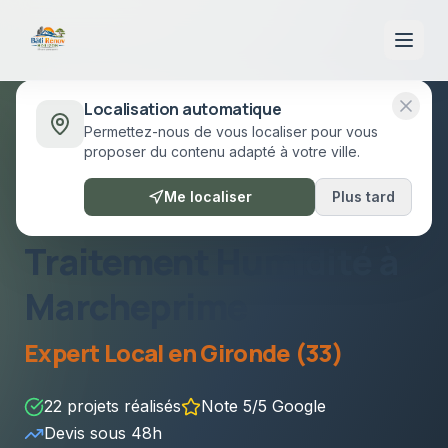
Localisation automatique
Permettez-nous de vous localiser pour vous
Accueil
/
Prestations
/
Traitement Humidité
Marcheprime
proposer du contenu adapté à votre ville.
Marcheprime
•
Gironde (33)
Me localiser
Plus tard
Traitement Humidité
à
Marcheprime
Expert Local en
Gironde (33)
22
projets réalisés
Note 5/5 Google
Devis sous
48h