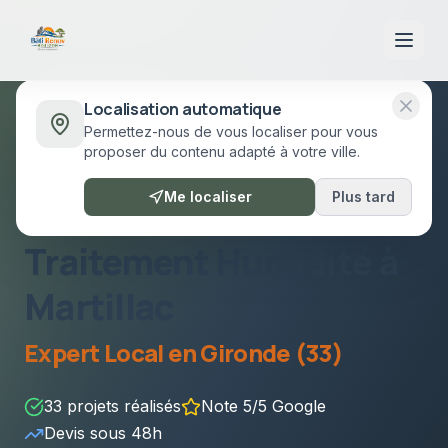
Localisation automatique
Permettez-nous de vous localiser pour vous
Accueil
/
Prestations
/
Traitement Humidité
Martillac
proposer du contenu adapté à votre ville.
Martillac
•
Gironde (33)
Me localiser
Plus tard
Traitement Humidité
à
Martillac
Expert Local en
Gironde (33)
33
projets réalisés
Note 5/5 Google
Devis sous
48h