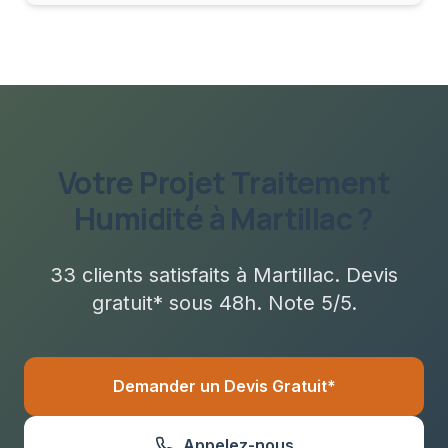
Votre Projet
Traitement
Humidité
à
Martillac
?
33
clients satisfaits à
Martillac
. Devis
gratuit* sous
48h
. Note 5/5.
Demander un Devis Gratuit*
Appelez-nous