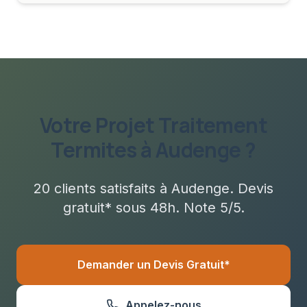
Votre Projet
Traitement
Termites
à
Audenge
?
20
clients satisfaits à
Audenge
. Devis
gratuit* sous
48h
. Note 5/5.
Demander un Devis Gratuit*
Appelez-nous