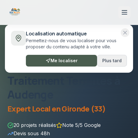
Localisation automatique
Permettez-nous de vous localiser pour vous
Accueil
/
Prestations
/
Traitement Termites
Audenge
proposer du contenu adapté à votre ville.
Audenge
•
Gironde (33)
Me localiser
Plus tard
Traitement Termites
à
Audenge
Expert Local en
Gironde (33)
20
projets réalisés
Note 5/5 Google
Devis sous
48h