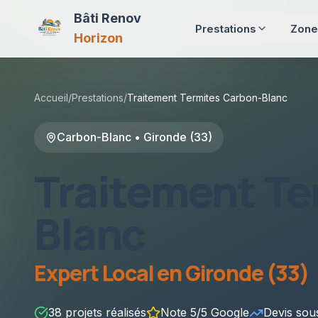
Bâti Renov
Prestations
Zone
Horizon
Accueil
/
Prestations
/
Traitement Termites
Carbon-Blanc
Carbon-Blanc
•
Gironde (33)
Traitement Te
Blanc
Expert Local en
Gironde (33)
38
projets réalisés
Note 5/5 Google
Devis so