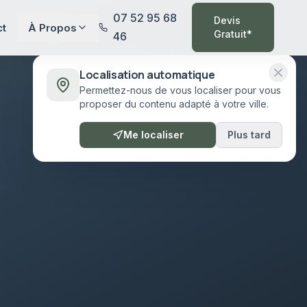
07 52 95 68
Devis
ct
À Propos
Gratuit*
46
Localisation automatique
Permettez-nous de vous localiser pour vous
proposer du contenu adapté à votre ville.
Me localiser
Plus tard
-