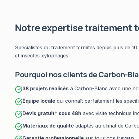
Notre expertise
traitement 
Spécialistes du
traitement termites
depuis plus de 10
et insectes xylophages
.
Pourquoi nos clients de
Carbon-Bl
38
projets réalisés
à
Carbon-Blanc
avec une no
Équipe locale
qui connaît parfaitement les spécif
Devis gratuit* sous
48h
avec visite technique in
Matériaux de qualité
adaptés au climat de
Carbo
Garantie professionnelle
sur tous nos travaux