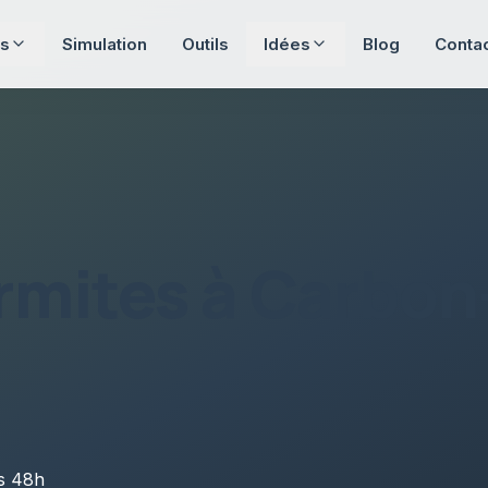
s
Simulation
Outils
Idées
Blog
Conta
rmites
à
Carbon
us
48h