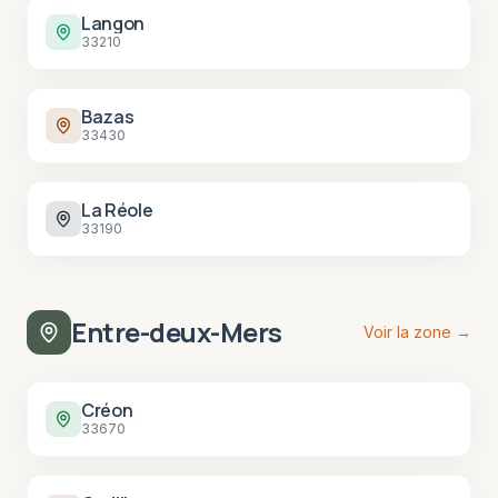
Langon
33210
Bazas
33430
La Réole
33190
Entre-deux-Mers
Voir la zone →
Créon
33670