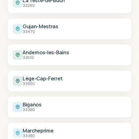
La Teste-de-Buch
33260
Gujan-Mestras
33470
Andernos-les-Bains
33510
Lège-Cap-Ferret
33950
Biganos
33380
Marcheprime
33380