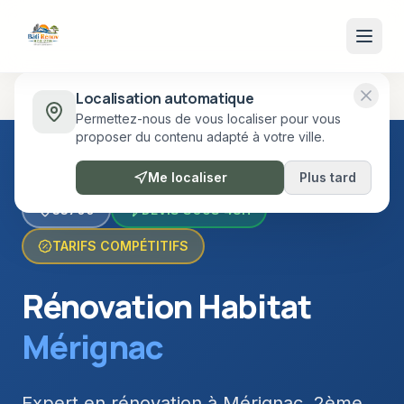
Accueil
Villes
Bordeaux Métropole
Mérignac
Localisation automatique
Permettez-nous de vous localiser pour vous
proposer du contenu adapté à votre ville.
Me localiser
Plus tard
33700
DEVIS SOUS 48H
TARIFS COMPÉTITIFS
Rénovation Habitat
Mérignac
Expert en rénovation à Mérignac, 2ème