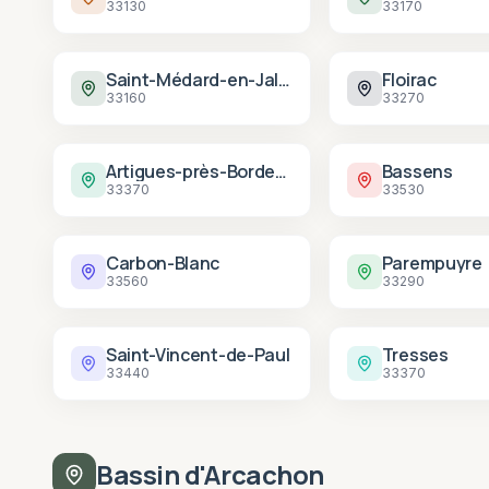
33130
33170
Saint-Médard-en-Jalles
Floirac
33160
33270
Artigues-près-Bordeaux
Bassens
33370
33530
Carbon-Blanc
Parempuyre
33560
33290
Saint-Vincent-de-Paul
Tresses
33440
33370
Bassin d'Arcachon