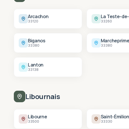
Arcachon
La Teste-de
33120
33260
Biganos
Marcheprim
33380
33380
Lanton
33138
Libournais
Libourne
Saint-Émilio
33500
33330