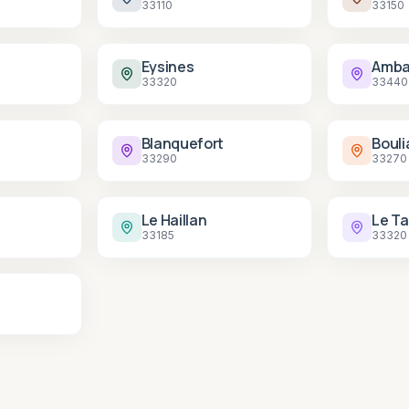
33110
33150
Eysines
Amba
33320
33440
Blanquefort
Bouli
33290
33270
Le Haillan
Le Ta
33185
33320