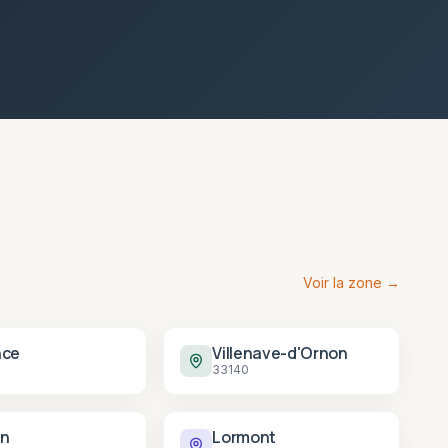
Voir la zone →
nce
Villenave-d'Ornon
33140
n
Lormont