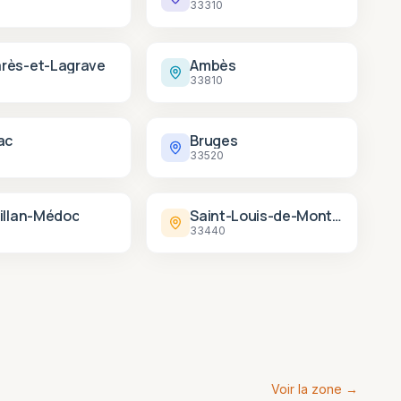
33310
rès-et-Lagrave
Ambès
33810
ac
Bruges
33520
illan-Médoc
Saint-Louis-de-Montferrand
33440
Voir la zone →