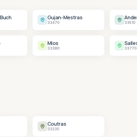
-Buch
Gujan-Mestras
Ande
33470
33510
e
Mios
Salle
33380
33770
n
Coutras
33230