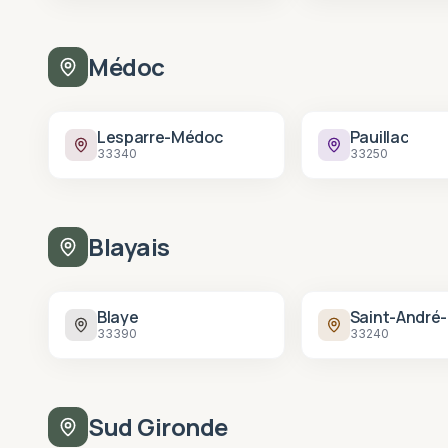
Médoc
Lesparre-Médoc
Pauillac
33340
33250
Blayais
Blaye
33390
33240
Sud Gironde