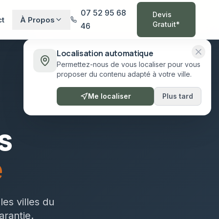
07 52 95 68
Devis
ct
À Propos
Gratuit*
46
Localisation automatique
Permettez-nous de vous localiser pour vous
proposer du contenu adapté à votre ville.
Me localiser
Plus tard
s
e
es villes du
arantie.