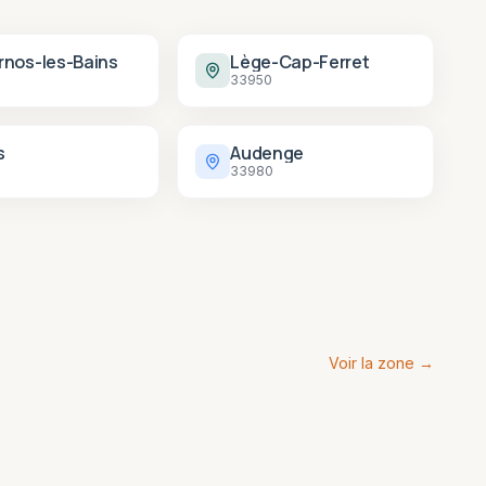
rnos-les-Bains
Lège-Cap-Ferret
33950
s
Audenge
33980
Voir la zone →