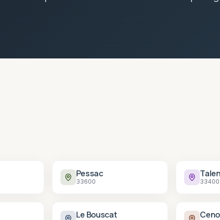
Pessac
Tale
33600
33400
Le Bouscat
Ceno