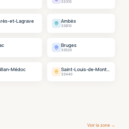
33310
rès-et-Lagrave
Ambès
33810
ac
Bruges
33520
illan-Médoc
Saint-Louis-de-Montferrand
33440
Voir la zone →