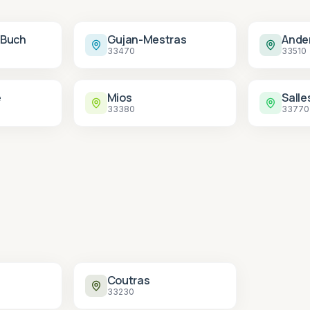
-Buch
Gujan-Mestras
Ande
33470
33510
e
Mios
Salle
33380
33770
n
Coutras
33230