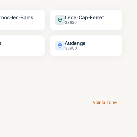
rnos-les-Bains
Lège-Cap-Ferret
33950
s
Audenge
33980
Voir la zone →