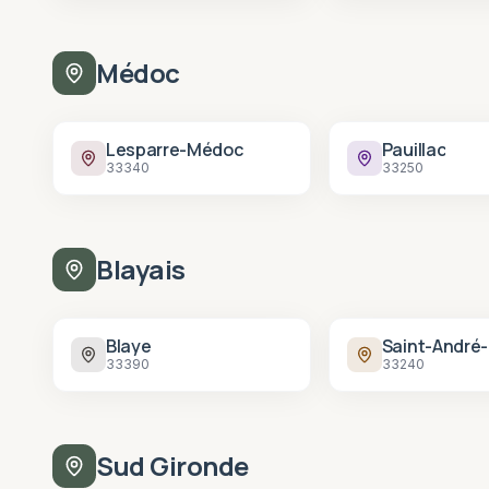
Médoc
Lesparre-Médoc
Pauillac
33340
33250
Blayais
Blaye
33390
33240
Sud Gironde