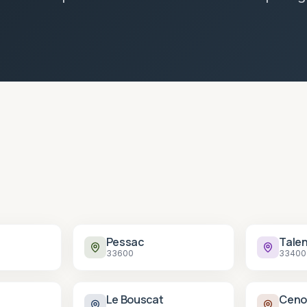
Pessac
Tale
33600
33400
Le Bouscat
Ceno