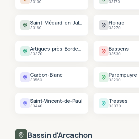
33130
33170
Saint-Médard-en-Jalles
Floirac
33160
33270
Artigues-près-Bordeaux
Bassens
33370
33530
Carbon-Blanc
Parempuyre
33560
33290
Saint-Vincent-de-Paul
Tresses
33440
33370
Bassin d'Arcachon