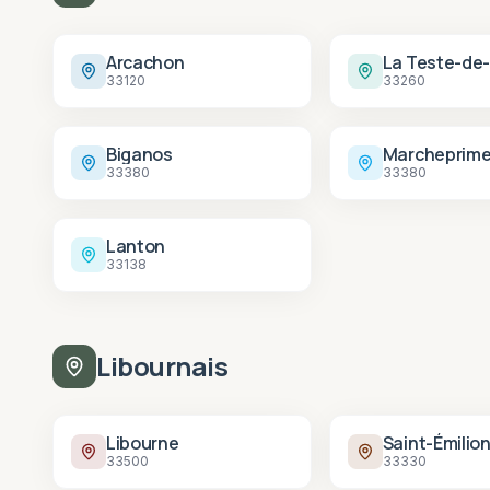
Arcachon
La Teste-de
33120
33260
Biganos
Marcheprim
33380
33380
Lanton
33138
Libournais
Libourne
Saint-Émilio
33500
33330