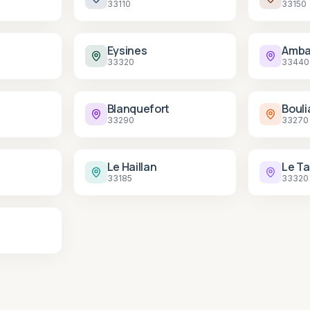
33110
33150
Eysines
Amba
33320
33440
Blanquefort
Bouli
33290
33270
Le Haillan
Le Ta
33185
33320