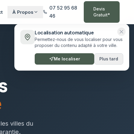
07 52 95 68
Devis
ct
À Propos
Gratuit*
46
Localisation automatique
Permettez-nous de vous localiser pour vous
proposer du contenu adapté à votre ville.
Me localiser
Plus tard
s
e
es villes du
arantie.