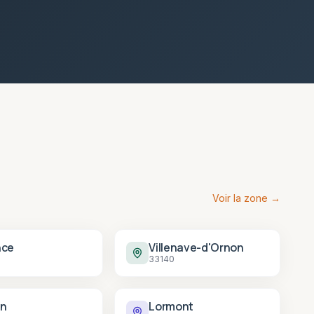
Voir la zone →
nce
Villenave-d'Ornon
33140
n
Lormont