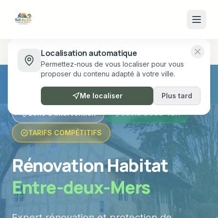
Accueil
Zones d'intervention
Entre-deux-Mers
Localisation automatique
Permettez-nous de vous localiser pour vous
proposer du contenu adapté à votre ville.
Me localiser
Plus tard
Zone d'intervention
DEVIS SOUS 48H
TARIFS COMPÉTITIFS
Rénovation Habitat
Entre-deux-Mers
Expert rénovation et protection de